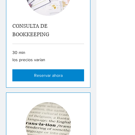
CONSULTA DE
BOOKKEEPING
30 min
los
los precios varían
precios
varían
Reservar ahora