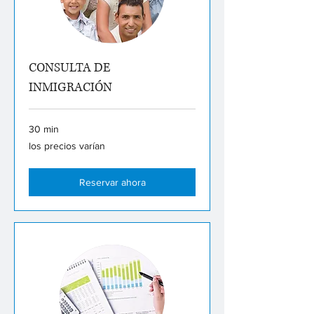
CONSULTA DE
INMIGRACIÓN
30 min
los
los precios varían
precios
varían
Reservar ahora