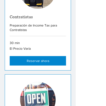
Contratistas
Preparación de Income Tax para
Contratistas
30 min
El
El Precio Varía
Precio
Varía
Reservar ahora