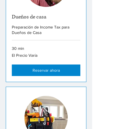
Dueños de casa
Preparación de Income Tax para
Dueños de Casa
30 min
El
El Precio Varía
Precio
Varía
Reservar ahora