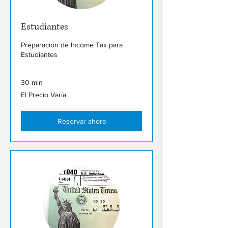
Estudiantes
Preparación de Income Tax para
Estudiantes
30 min
El
El Precio Varía
Precio
Varía
Reservar ahora