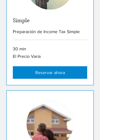
Simple
Preparación de Income Tax Simple
30 min
El
El Precio Varía
Precio
Varía
Reservar ahora