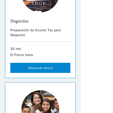
Negocios
Preparación de Income Tax para
Negocios
30 min
El
El Precio Varía
Precio
Varía
Reservar ahora